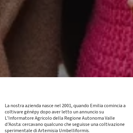
La nostra azienda nasce nel 2001, quando Emilia comincia a
coltivare génépy dopo aver letto un annuncio su
L’Informatore Agricolo della Regione Autonoma Valle
d’Aosta: cercavano qualcuno che seguisse una coltivazione
sperimentale di Artemisia Umbelliformis.