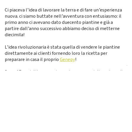
Ci piaceva l’idea di lavorare la terra e di fare un’esperienza
nuova. ci siamo buttate nell’avventura con entusiasmo: il
primo anno ci avevano dato duecento piantine e già a
partire dall’anno successivo abbiamo deciso di metterne
diecimila!
L’idea rivoluzionaria è stata quella di vendere le piantine
direttamente ai clienti fornendo loro la ricetta per
preparare in casa il proprio
Genepy
!
Dopo 17 anni di lavoro nei campi e commercializzazione di
“
genepy fai da te
” i clienti nel corso degli anni si sono
affezionati e moltiplicati, ed è nata da parte loro la richiesta
di poter acquistare i prodotti “finiti”