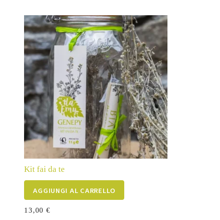
Kit fai da te
AGGIUNGI AL CARRELLO
13,00
€