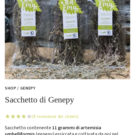
SHOP
/ GENEPY
Sacchetto di Genepy
(
8
recensioni dei clienti)
Sacchetto contenente
11 grammi di artemisia
umbelliformis
(genepy) essiccata e coltivata da noi nel